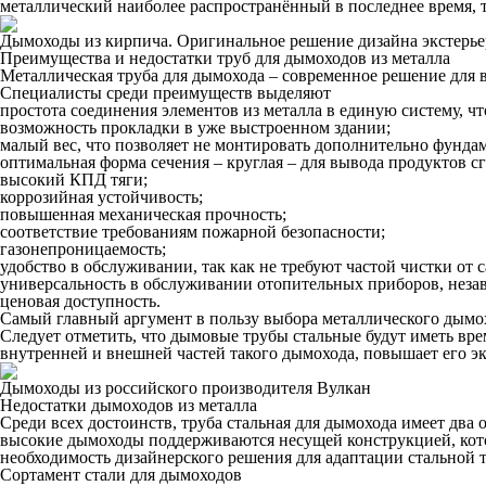
металлический наиболее распространённый в последнее время, 
Дымоходы из кирпича. Оригинальное решение дизайна экстерье
Преимущества и недостатки труб для дымоходов из металла
Металлическая труба для дымохода – современное решение для в
Специалисты среди преимуществ выделяют
простота соединения элементов из металла в единую систему, 
возможность прокладки в уже выстроенном здании;
малый вес, что позволяет не монтировать дополнительно фунда
оптимальная форма сечения – круглая – для вывода продуктов с
высокий КПД тяги;
коррозийная устойчивость;
повышенная механическая прочность;
соответствие требованиям пожарной безопасности;
газонепроницаемость;
удобство в обслуживании, так как не требуют частой чистки от с
универсальность в обслуживании отопительных приборов, незав
ценовая доступность.
Самый главный аргумент в пользу выбора металлического дымох
Следует отметить, что дымовые трубы стальные будут иметь вре
внутренней и внешней частей такого дымохода, повышает его э
Дымоходы из российского производителя Вулкан
Недостатки дымоходов из металла
Среди всех достоинств, труба стальная для дымохода имеет два
высокие дымоходы поддерживаются несущей конструкцией, кото
необходимость дизайнерского решения для адаптации стальной т
Сортамент стали для дымоходов