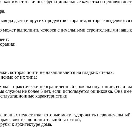
та как имеет отличные функциональные качества и ценовую дост
ра.
ывода дыма и других продуктов сгорания, которые выделяются п
что может выполнить человек с начальными строительными навык
мент;
горания;
ажи, которая почти не накапливается на гладких стенах;
исимо от их типа;
ода – практически неограниченный срок эксплуатации, если вып
мя службы не более 5 лет, если используется оцинковка. Она им
ксплуатационные характеристики.
 основных недостатка, которые могут удорожить первоначальный
рая является дополнительной затратой;
рубы к архитектуре дома.