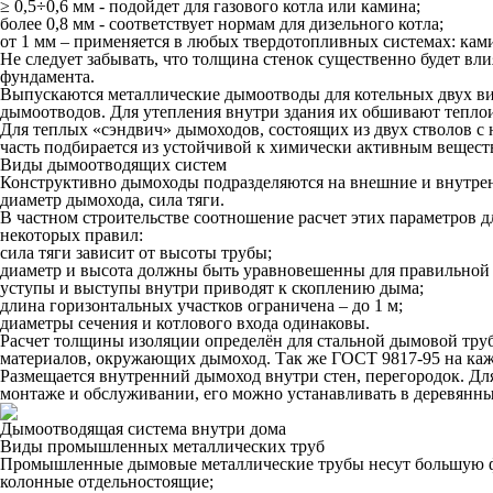
≥ 0,5÷0,6 мм - подойдет для газового котла или камина;
более 0,8 мм - соответствует нормам для дизельного котла;
от 1 мм – применяется в любых твердотопливных системах: ками
Не следует забывать, что толщина стенок существенно будет вл
фундамента.
Выпускаются металлические дымоотводы для котельных двух ви
дымоотводов. Для утепления внутри здания их обшивают тепл
Для теплых «сэндвич» дымоходов, состоящих из двух стволов с
часть подбирается из устойчивой к химически активным вещес
Виды дымоотводящих систем
Конструктивно дымоходы подразделяются на внешние и внутрен
диаметр дымохода, сила тяги.
В частном строительстве соотношение расчет этих параметров 
некоторых правил:
сила тяги зависит от высоты трубы;
диаметр и высота должны быть уравновешенны для правильной
уступы и выступы внутри приводят к скоплению дыма;
длина горизонтальных участков ограничена – до 1 м;
диаметры сечения и котлового входа одинаковы.
Расчет толщины изоляции определён для стальной дымовой труб
материалов, окружающих дымоход. Так же ГОСТ 9817-95 на каж
Размещается внутренний дымоход внутри стен, перегородок. Д
монтаже и обслуживании, его можно устанавливать в деревянны
Дымоотводящая система внутри дома
Виды промышленных металлических труб
Промышленные дымовые металлические трубы несут большую фун
колонные отдельностоящие;