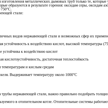
я изготовления металлических дымовых труб только те, которые
ые образуются в результате горения: оксидам серы, оксидам азо
+750°С.
веющей стали:
азличных видов нержавеющей стали и возможных сфер их примен
ая устойчивость к воздействию кислот, высокой температуры (75
е устойчива к воздействию кислот
ая кислотоустойчивость, достаточная теплостойкость
м температурам и кислым средам
келя. Выдерживает температуру около 1000°С
 трубы нержавеющей стали, важно правильно подобрать толщину 
ользуемого в отопительном котле. Отопительные системы работаю