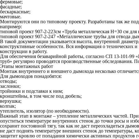
фермовые;
фасадные;
бескаркасные;
мачтовые.
Монтируются они по типовому проекту. Разработаны так же под
например:
типовой проект 907-2-223см «Труба металлическая Н=30 см для 
типовой проект 907-2-247 «Металлические трубы для отвода дым
В такой документации указывается высота, внутренний диаметр, 
конструктивные особенности. Вся информация о технических и 
конструкции в работу.
Для обеспечения безаварийной работы, согласно СП 13-101-99
труб» регулярно проводятся производственные обследования. По
Этапы монтажных работ
Монтаж внутреннего и внешнего дымохода несколько отличается
Для дымоходов понадобятся:
отводы;
заслонки;
тройники и подставки к ним;
кронштейны, в том числе под дюбель;
верхушка;
колпак;
утеплитель, изолятор (по необходимости).
Важный этап в монтаже – утепление металлических частей. При
опуститься температуре внутренних стенок до точки росы и изб
сохранит постоянной тягу, так как не даст переохладиться дымо
не даст поднять температуре внешних стенок до температуры, 
защитит кровлю от попадания химически активных продуктов г