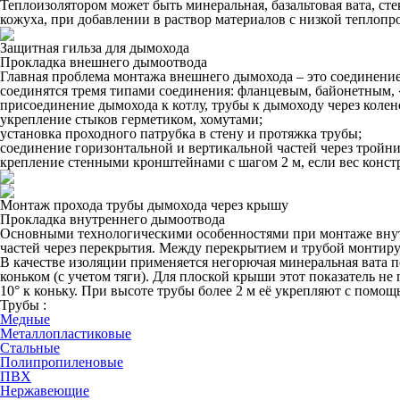
Теплоизолятором может быть минеральная, базальтовая вата, с
кожуха, при добавлении в раствор материалов с низкой теплопр
Защитная гильза для дымохода
Прокладка внешнего дымоотвода
Главная проблема монтажа внешнего дымохода – это соединение
соединятся тремя типами соединения: фланцевым, байонетным, 
присоединение дымохода к котлу, трубы к дымоходу через колен
укрепление стыков герметиком, хомутами;
установка проходного патрубка в стену и протяжка трубы;
соединение горизонтальной и вертикальной частей через тройни
крепление стенными кронштейнами с шагом 2 м, если вес конс
Монтаж прохода трубы дымохода через крышу
Прокладка внутреннего дымоотвода
Основными технологическими особенностями при монтаже внутр
частей через перекрытия. Между перекрытием и трубой монтируе
В качестве изоляции применяется негорючая минеральная вата по
коньком (с учетом тяги). Для плоской крыши этот показатель не
10° к коньку. При высоте трубы более 2 м её укрепляют с помощ
Трубы :
Медные
Металлопластиковые
Стальные
Полипропиленовые
ПВХ
Нержавеющие