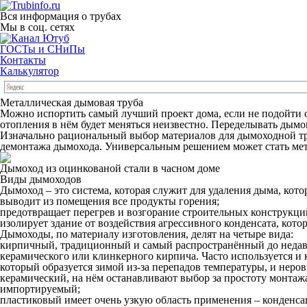
Вся информация о трубах
Мы в соц. сетях
ГОСТы и СНиПы
Контакты
Калькулятор
Металлическая дымовая труба
Можно испортить самый лучший проект дома, если не подойти от
отопления в нём будет меняться неизвестно. Переделывать дым
Изначально рациональный выбор материалов для дымоходной тр
демонтажа дымохода. Универсальным решением может стать мет
Дымоход из оцинкованой стали в часном доме
Виды дымоходов
Дымоход – это система, которая служит для удаления дыма, ко
выводит из помещения все продукты горения;
предотвращает перегрев и возгорание строительных конструкци
изолирует здание от воздействия агрессивного конденсата, котор
Дымоходы, по материалу изготовления, делят на четыре вида:
кирпичный, традиционный и самый распространённый до недавн
керамического или клинкерного кирпича. Часто используется и 
который образуется зимой из-за перепадов температуры, и нер
керамический, на нём останавливают выбор за простоту монтаж
импортируемый;
пластиковый имеет очень узкую область применения – конденс