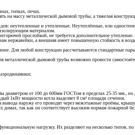
нах, топках, печах.
иять на массу металлической дымовой трубы, а тяжелая конструк
дов: неутепленные и утепленные. Неутеплённые, или одностенн
оизолирующим материалом.
 негорючей прослойкой, не требуется дополнительное утепление
твам нержавейки, а внешняя имеет повышенную стойкость в воз
ние. Для любой конструкции рассчитываются стандартные парам
для металлической дымовой трубы возможно провести самостоят
 аэродинамики;
ы диаметром от 100 до 600мм ГОСТом в пределах 25-35 мм., но
дый 1кВт мощности котла выделяет 8 см² площади сечения.
ля вывода наружу его проводят через межэтажные проёмы, кры
х домах, так как он соответствует высоким нормам пожарной бе
кциональную нагрузку. Их разделяют на несколько типов, по 