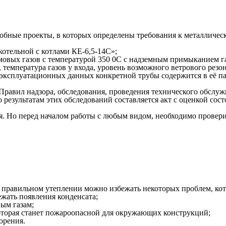
обные проекты, в которых определены требования к металличес
котельной с котлами КЕ-6,5-14С»;
овых газов с температурой 350 0С с надземным примыканием газ
температура газов у входа, уровень возможного ветрового резон
эксплуатационных данных конкретной трубы содержится в её пас
 «Правил надзора, обследования, проведения технического об
 результатам этих обследований составляется акт с оценкой сос
. Но перед началом работы с любым видом, необходимо провери
 правильном утеплении можно избежать некоторых проблем, кот
ежать появления конденсата;
вым газам;
которая станет пожароопасной для окружающих конструкций;
орения.