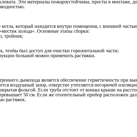
текловата. Эти материалы пожароустойчивы, просты в монтаже,
оводностью.
 котла, который находится внутри помещения, с внешней частью
«мостик холода». Основные этапы сборки:
о, тройник;
к, чтобы был доступ для очистки горизонтальной части;
трукции большой можно применить растяжки.
еннего дымохода является обеспечение герметичности при выво
тся воздушный зазор, отверстие утепляется негорючей изоляцией
крытая фольгой. Если труба отстоит от конька крыши на расстоя
 превышает 50 см. Если же отопительный прибор расположен даль
ью растяжек.