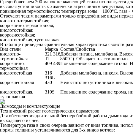
Среди более чем 200 марок нержавеющей стали используется дл
высокая устойчивость к химически агрессивным веществам, котор
повышенная термостойкость: температура золы + 1000°С, газа - 
Отвечают таким параметрами только определённые виды нержа
кислотно-термостойкая;
коррозийно-термостойкая;
кислотостойкая;
коррозиестойкая;
кислотостойкая, тугоплавкая.
В таблице приведена сравнительная характеристика свойств р
Вид стали
Марка
Состав/Свойства
кислотно-
321 316
Добавки титана, молибдена. Высок
термостойкая
Ti
850°С). Обладает пластичностью.
коррозийно-
409 439
Повышенное содержание титана. Н
термостойкая
кислотостойкая
316
Добавки молибдена, никеля. Высок
316L
коррозиестойкая
430
Недостаточно устойчива к высоки
кислотостойкая,
310S
Повышенное содержание хрома, ни
тугоплавкая
Дымоходы и комплектующие
Технический расчет геометрических параметров
Для обеспечения длительной бесперебойной работы дымохода из
выходящего из неё.
Температура газа в свою очередь зависит от вида топлива, исп
нормы толщины устанавливаются для 3-х видов котлов: