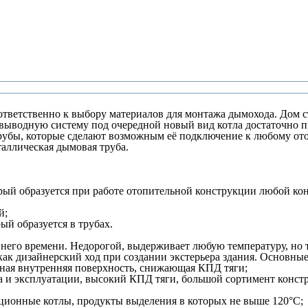
ветственно к выбору материалов для монтажа дымохода. Дом стр
овыводную систему под очередной новый вид котла достаточно п
убы, которые сделают возможным её подключение к любому ото
аллическая дымовая труба.
торый образуется при работе отопительной конструкции любой к
й;
ый образуется в трубах.
его времени. Недорогой, выдерживает любую температуру, но т
как дизайнерский ход при создании экстерьера здания. Основные
овная внутренняя поверхность, снижающая КПД тяги;
а и эксплуатации, высокий КПД тяги, большой сортимент констр
ационные котлы, продукты выделения в которых не выше 120°С;